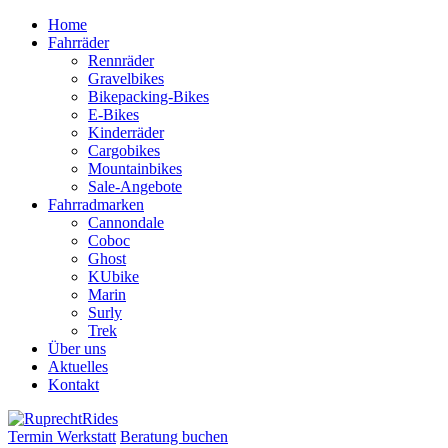
Zum
Home
Inhalt
Fahrräder
springen
Rennräder
Gravelbikes
Bikepacking-Bikes
E-Bikes
Kinderräder
Cargobikes
Mountainbikes
Sale-Angebote
Fahrradmarken
Cannondale
Coboc
Ghost
KUbike
Marin
Surly
Trek
Über uns
Aktuelles
Kontakt
Termin Werkstatt
Beratung buchen