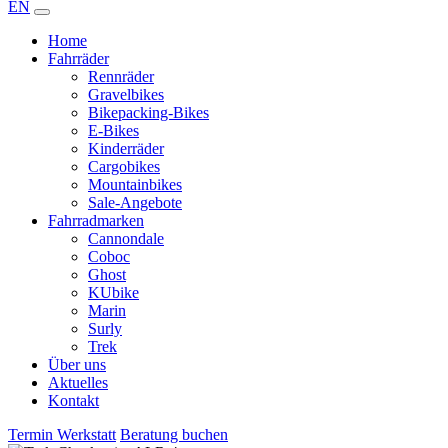
EN
Home
Fahrräder
Rennräder
Gravelbikes
Bikepacking-Bikes
E-Bikes
Kinderräder
Cargobikes
Mountainbikes
Sale-Angebote
Fahrradmarken
Cannondale
Coboc
Ghost
KUbike
Marin
Surly
Trek
Über uns
Aktuelles
Kontakt
Termin Werkstatt
Beratung buchen