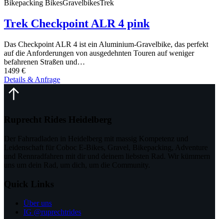
Bikepacking Bikes
Gravelbikes
Trek
Trek Checkpoint ALR 4 pink
Das Checkpoint ALR 4 ist ein Aluminium-Gravelbike, das perfekt
auf die Anforderungen von ausgedehnten Touren auf weniger
befahrenen Straßen und…
1499 €
Details & Anfrage
Ruprecht Rides Heidelberg
Der Fahrradladen in Heidelberg mit massig Kompetenz und
Leidenschaft für Coboc E-Bikes, Gravel, Bikepacking, Adventure
und Rennradfahren mit dir und deinem liebsten Rad. Wir kümmern
uns um dein Rad, um dich, um die Community.
Quick Links
Über uns
IG @ruprechtrides