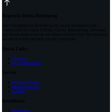
Ruprecht Rides Heidelberg
Der Fahrradladen in Heidelberg mit massig Kompetenz und
Leidenschaft für Coboc E-Bikes, Gravel, Bikepacking, Adventure
und Rennradfahren mit dir und deinem liebsten Rad. Wir kümmern
uns um dein Rad, um dich, um die Community.
Quick Links
Über uns
IG @ruprechtrides
Service
Werkstatt-Termin
Beratung buchen
Kontakt
Rechtliches
Impressum