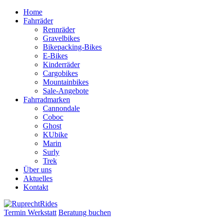
Zum
Home
Inhalt
Fahrräder
springen
Rennräder
Gravelbikes
Bikepacking-Bikes
E-Bikes
Kinderräder
Cargobikes
Mountainbikes
Sale-Angebote
Fahrradmarken
Cannondale
Coboc
Ghost
KUbike
Marin
Surly
Trek
Über uns
Aktuelles
Kontakt
Termin Werkstatt
Beratung buchen