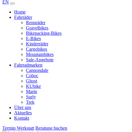
EN
Home
Fahrräder
Rennräder
Gravelbikes
Bikepacking-Bikes
E-Bikes
Kinderräder
Cargobikes
Mountainbikes
Sale-Angebote
Fahrradmarken
Cannondale
Coboc
Ghost
KUbike
Marin
Surly
Trek
Über uns
Aktuelles
Kontakt
Termin Werkstatt
Beratung buchen