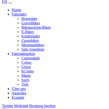
EN
Home
Fahrräder
Rennräder
Gravelbikes
Bikepacking-Bikes
E-Bikes
Kinderräder
Cargobikes
Mountainbikes
Sale-Angebote
Fahrradmarken
Cannondale
Coboc
Ghost
KUbike
Marin
Surly
Trek
Über uns
Aktuelles
Kontakt
Termin Werkstatt
Beratung buchen