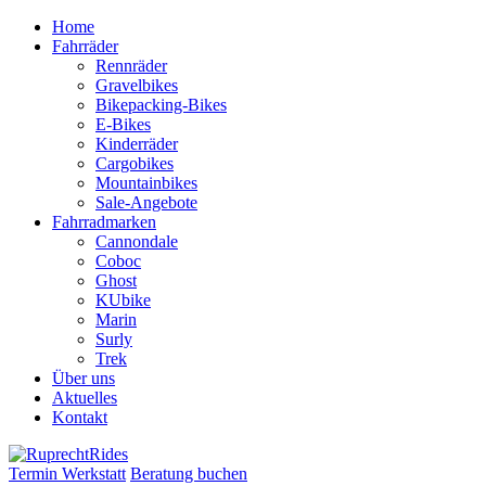
Zum
Home
Inhalt
Fahrräder
springen
Rennräder
Gravelbikes
Bikepacking-Bikes
E-Bikes
Kinderräder
Cargobikes
Mountainbikes
Sale-Angebote
Fahrradmarken
Cannondale
Coboc
Ghost
KUbike
Marin
Surly
Trek
Über uns
Aktuelles
Kontakt
Termin Werkstatt
Beratung buchen