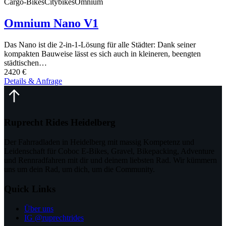
Cargo-Bikes
Citybikes
Omnium
Omnium Nano V1
Das Nano ist die 2-in-1-Lösung für alle Städter: Dank seiner
kompakten Bauweise lässt es sich auch in kleineren, beengten
städtischen…
2420 €
Details & Anfrage
Ruprecht Rides Heidelberg
Der Fahrradladen in Heidelberg mit massig Kompetenz und
Leidenschaft für Coboc E-Bikes, Gravel, Bikepacking, Adventure
und Rennradfahren mit dir und deinem liebsten Rad. Wir kümmern
uns um dein Rad, um dich, um die Community.
Quick Links
Über uns
IG @ruprechtrides