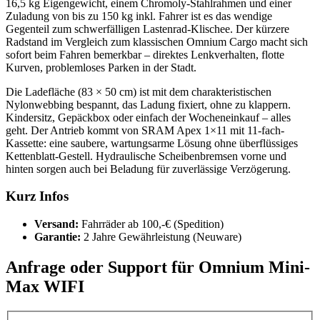
16,5 kg Eigengewicht, einem Chromoly-Stahlrahmen und einer
Zuladung von bis zu 150 kg inkl. Fahrer ist es das wendige
Gegenteil zum schwerfälligen Lastenrad-Klischee. Der kürzere
Radstand im Vergleich zum klassischen Omnium Cargo macht sich
sofort beim Fahren bemerkbar – direktes Lenkverhalten, flotte
Kurven, problemloses Parken in der Stadt.
Die Ladefläche (83 × 50 cm) ist mit dem charakteristischen
Nylonwebbing bespannt, das Ladung fixiert, ohne zu klappern.
Kindersitz, Gepäckbox oder einfach der Wocheneinkauf – alles
geht. Der Antrieb kommt von SRAM Apex 1×11 mit 11-fach-
Kassette: eine saubere, wartungsarme Lösung ohne überflüssiges
Kettenblatt-Gestell. Hydraulische Scheibenbremsen vorne und
hinten sorgen auch bei Beladung für zuverlässige Verzögerung.
Kurz Infos
Versand:
Fahrräder ab 100,-€ (Spedition)
Garantie:
2 Jahre Gewährleistung (Neuware)
Anfrage oder Support für Omnium Mini-
Max WIFI