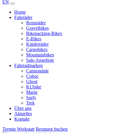
EN
Home
Fahrräder
Rennräder
Gravelbikes
Bikepacking-Bikes
E-Bikes
Kinderräder
Cargobikes
Mountainbikes
Sale-Angebote
Fahrradmarken
Cannondale
Coboc
Ghost
KUbike
Marin
Surly
Trek
Über uns
Aktuelles
Kontakt
Termin Werkstatt
Beratung buchen