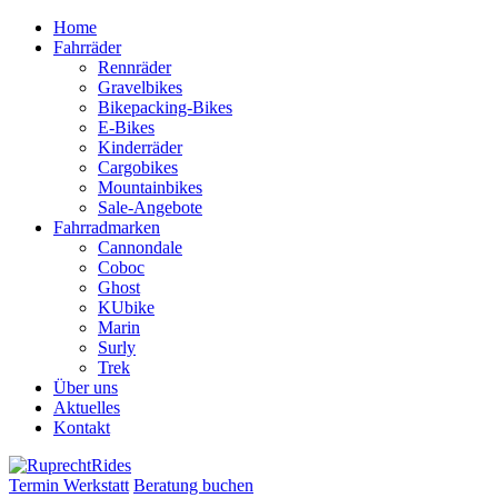
Zum
Home
Inhalt
Fahrräder
springen
Rennräder
Gravelbikes
Bikepacking-Bikes
E-Bikes
Kinderräder
Cargobikes
Mountainbikes
Sale-Angebote
Fahrradmarken
Cannondale
Coboc
Ghost
KUbike
Marin
Surly
Trek
Über uns
Aktuelles
Kontakt
Termin Werkstatt
Beratung buchen