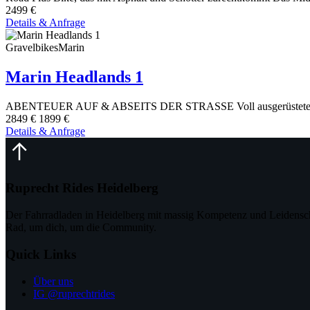
2499 €
Details & Anfrage
Gravelbikes
Marin
Marin Headlands 1
ABENTEUER AUF & ABSEITS DER STRASSE Voll ausgerüstete Bikepa
2849 €
1899 €
Details & Anfrage
Ruprecht Rides Heidelberg
Der Fahrradladen in Heidelberg mit massig Kompetenz und Leidensch
Rad, um dich, um die Community.
Quick Links
Über uns
IG @ruprechtrides