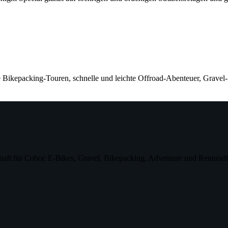
cking-Touren, schnelle und leichte Offroad-Abenteuer, Gravel-
aft für Coboc E-Bikes, Gravel, Bikepacking, Adventure und Rennradf