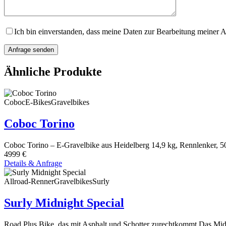
Ich bin einverstanden, dass meine Daten zur Bearbeitung meiner A
Ähnliche Produkte
Coboc
E-Bikes
Gravelbikes
Coboc Torino
Coboc Torino – E-Gravelbike aus Heidelberg 14,9 kg, Rennlenker, 
4999 €
Details & Anfrage
Allroad-Renner
Gravelbikes
Surly
Surly Midnight Special
Road Plus Bike, das mit Asphalt und Schotter zurechtkommt Das Midn