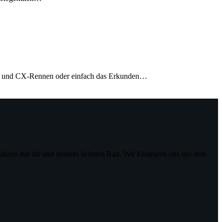
 und CX-Rennen oder einfach das Erkunden…
ahren mit dir und deinem liebsten Rad. Wir kümmern uns um dein