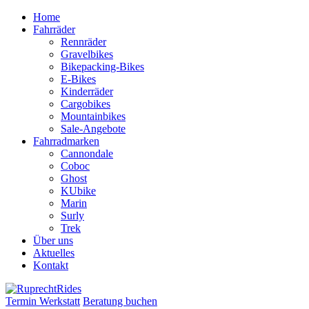
Zum
Home
Inhalt
Fahrräder
springen
Rennräder
Gravelbikes
Bikepacking-Bikes
E-Bikes
Kinderräder
Cargobikes
Mountainbikes
Sale-Angebote
Fahrradmarken
Cannondale
Coboc
Ghost
KUbike
Marin
Surly
Trek
Über uns
Aktuelles
Kontakt
Termin Werkstatt
Beratung buchen