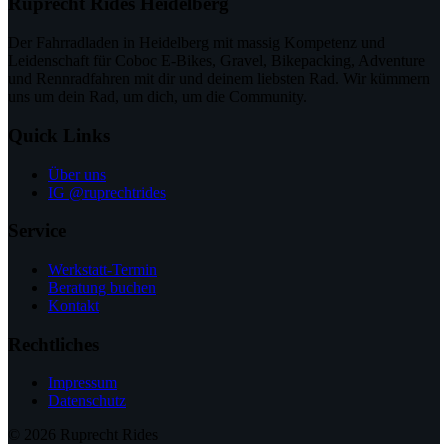
Ruprecht Rides Heidelberg
Der Fahrradladen in Heidelberg mit massig Kompetenz und
Leidenschaft für Coboc E-Bikes, Gravel, Bikepacking, Adventure
und Rennradfahren mit dir und deinem liebsten Rad. Wir kümmern
uns um dein Rad, um dich, um die Community.
Quick Links
Über uns
IG @ruprechtrides
Service
Werkstatt-Termin
Beratung buchen
Kontakt
Rechtliches
Impressum
Datenschutz
© 2026 Ruprecht Rides