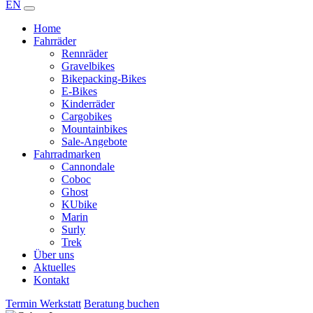
EN
Home
Fahrräder
Rennräder
Gravelbikes
Bikepacking-Bikes
E-Bikes
Kinderräder
Cargobikes
Mountainbikes
Sale-Angebote
Fahrradmarken
Cannondale
Coboc
Ghost
KUbike
Marin
Surly
Trek
Über uns
Aktuelles
Kontakt
Termin Werkstatt
Beratung buchen