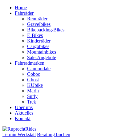
Zum
Home
Inhalt
Fahrräder
springen
Rennräder
Gravelbikes
Bikepacking-Bikes
E-Bikes
Kinderräder
Cargobikes
Mountainbikes
Sale-Angebote
Fahrradmarken
Cannondale
Coboc
Ghost
KUbike
Marin
Surly
Trek
Über uns
Aktuelles
Kontakt
Termin Werkstatt
Beratung buchen