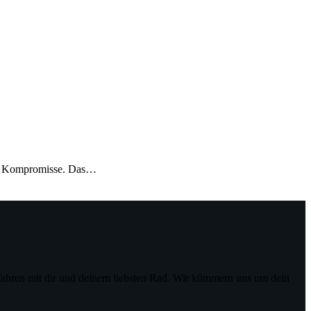
ohne Kompromisse. Das…
ahren mit dir und deinem liebsten Rad. Wir kümmern uns um dein