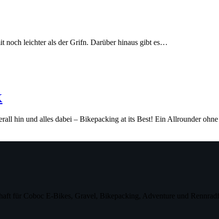
t noch leichter als der Grifn. Darüber hinaus gibt es…
K
erall hin und alles dabei – Bikepacking at its Best! Ein Allrounder 
aft für Coboc E-Bikes, Gravel, Bikepacking, Adventure und Rennradf