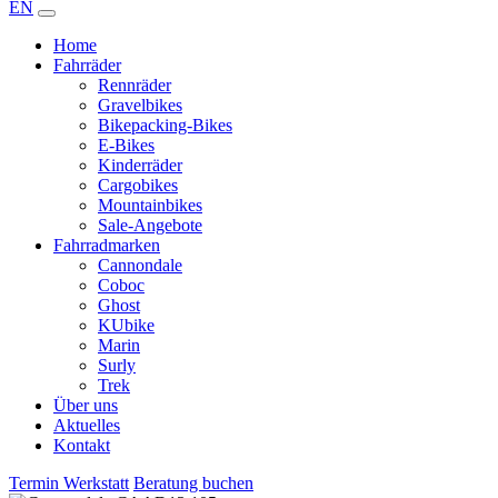
EN
Home
Fahrräder
Rennräder
Gravelbikes
Bikepacking-Bikes
E-Bikes
Kinderräder
Cargobikes
Mountainbikes
Sale-Angebote
Fahrradmarken
Cannondale
Coboc
Ghost
KUbike
Marin
Surly
Trek
Über uns
Aktuelles
Kontakt
Termin Werkstatt
Beratung buchen