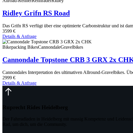
Allroad-Renner
Rennräder
Ridley
Ridley Grifn RS Road
Das Grifn RS verfügt über eine optimierte Carbonstruktur und ist dami
3599 €
Details & Anfrage
Bikepacking Bikes
Cannondale
Gravelbikes
Cannondale Topstone CRB 3 GRX 2x CH
Cannondales Interpretation des ultimativen Allround-Gravelbikes. Üb
2999 €
Details & Anfrage
Ruprecht Rides Heidelberg
Der Fahrradladen in Heidelberg mit massig Kompetenz und Leidensch
Rad, um dich, um die Community.